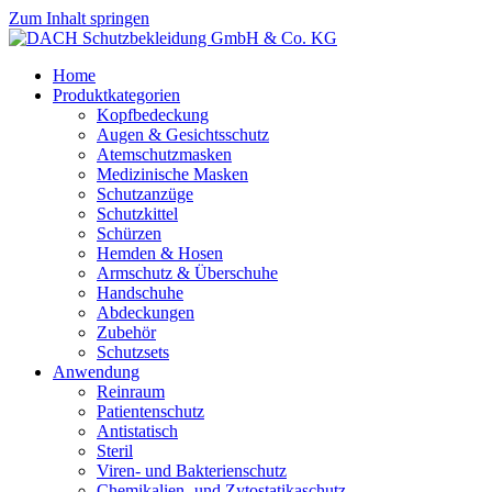
Zum Inhalt springen
Home
Produktkategorien
Kopfbedeckung
Augen & Gesichtsschutz
Atemschutzmasken
Medizinische Masken
Schutzanzüge
Schutzkittel
Schürzen
Hemden & Hosen
Armschutz & Überschuhe
Handschuhe
Abdeckungen
Zubehör
Schutzsets
Anwendung
Reinraum
Patientenschutz
Antistatisch
Steril
Viren- und Bakterienschutz
Chemikalien- und Zytostatikaschutz